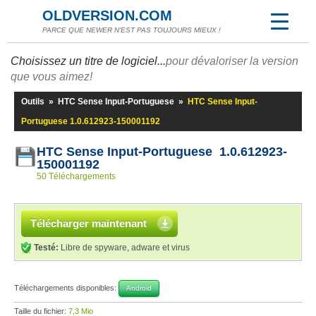
OLDVERSION.COM
PARCE QUE NEWER N'EST PAS TOUJOURS MIEUX !
Choisissez un titre de logiciel...
pour dévaloriser la version
que vous aimez!
Outils
»
HTC Sense Input-Portuguese
»
HTC Sense Input-
Portuguese 1.0.612923-150001192
HTC Sense Input-Portuguese 1.0.612923-
150001192
50 Téléchargements
Télécharger maintenant
Testé:
Libre de spyware, adware et virus
Téléchargements disponibles:
Android
Taille du fichier:
7,3 Mio