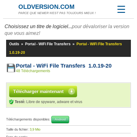
OLDVERSION.COM
PARCE QUE NEWER N'EST PAS TOUJOURS MIEUX !
Choisissez un titre de logiciel...
pour dévaloriser la version
que vous aimez!
Outils
»
Portal - WiFi File Transfers
»
Portal - WiFi File Transfers
1.0.19-20
Portal - WiFi File Transfers 1.0.19-20
48 Téléchargements
Télécharger maintenant
Testé:
Libre de spyware, adware et virus
Téléchargements disponibles:
Android
Taille du fichier:
3,9 Mio