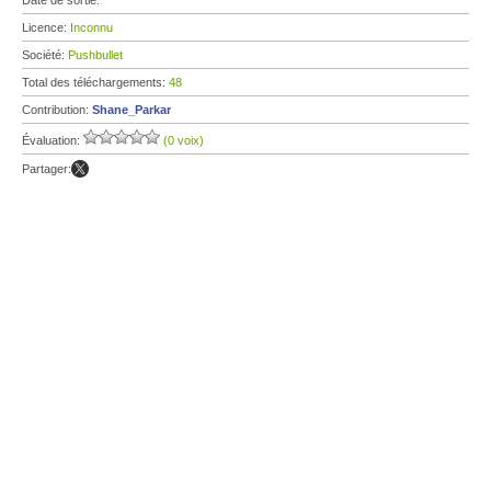
Date de sortie:
Licence:
Inconnu
Société:
Pushbullet
Total des téléchargements:
48
Contribution:
Shane_Parkar
Évaluation:
(0 voix)
Partager: