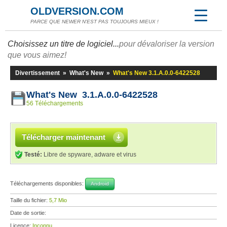
OLDVERSION.COM
PARCE QUE NEWER N'EST PAS TOUJOURS MIEUX !
Choisissez un titre de logiciel...
pour dévaloriser la version
que vous aimez!
Divertissement
»
What's New
»
What's New 3.1.A.0.0-6422528
What's New 3.1.A.0.0-6422528
56 Téléchargements
Télécharger maintenant
Testé:
Libre de spyware, adware et virus
Téléchargements disponibles:
Android
Taille du fichier:
5,7 Mio
Date de sortie:
Licence:
Inconnu