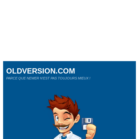
OLDVERSION.COM
PARCE QUE NEWER N'EST PAS TOUJOURS MIEUX !