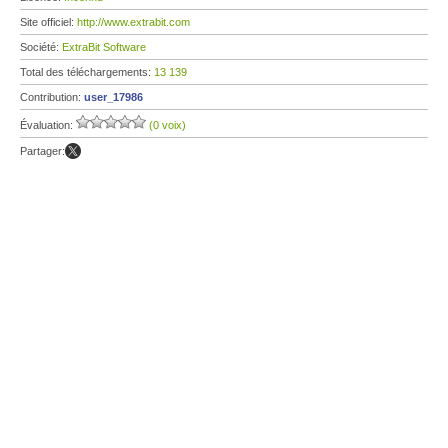
Site officiel:
http://www.extrabit.com
Société:
ExtraBit Software
Total des téléchargements:
13 139
Contribution:
user_17986
Évaluation:
(0 voix)
Partager: