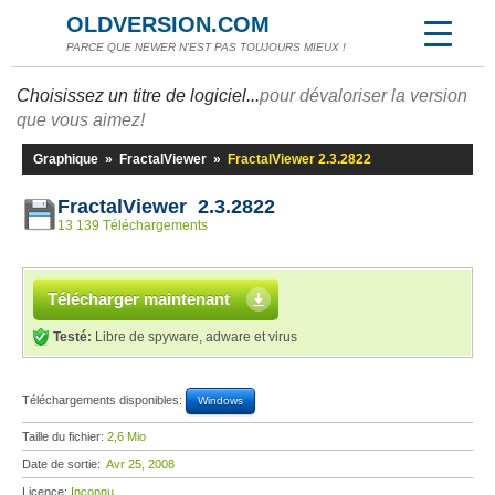
OLDVERSION.COM
PARCE QUE NEWER N'EST PAS TOUJOURS MIEUX !
Choisissez un titre de logiciel...
pour dévaloriser la version
que vous aimez!
Graphique
»
FractalViewer
»
FractalViewer 2.3.2822
FractalViewer 2.3.2822
13 139 Téléchargements
Télécharger maintenant
Testé:
Libre de spyware, adware et virus
Téléchargements disponibles:
Windows
Taille du fichier:
2,6 Mio
Date de sortie:
Avr 25, 2008
Licence:
Inconnu