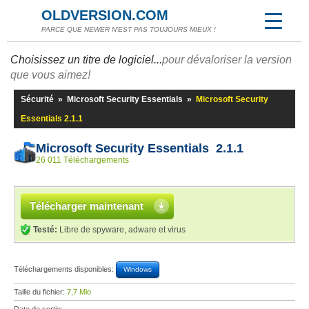
OLDVERSION.COM
PARCE QUE NEWER N'EST PAS TOUJOURS MIEUX !
Choisissez un titre de logiciel...
pour dévaloriser la version
que vous aimez!
Sécurité
»
Microsoft Security Essentials
»
Microsoft Security
Essentials 2.1.1
Microsoft Security Essentials 2.1.1
26 011 Téléchargements
Télécharger maintenant
Testé:
Libre de spyware, adware et virus
Téléchargements disponibles:
Windows
Taille du fichier:
7,7 Mio