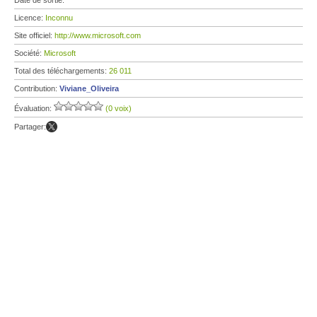
Date de sortie:
Licence:
Inconnu
Site officiel:
http://www.microsoft.com
Société:
Microsoft
Total des téléchargements:
26 011
Contribution:
Viviane_Oliveira
Évaluation:
(0 voix)
Partager: