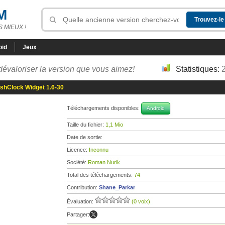
M
 MIEUX !
oid
Jeux
dévaloriser la version que vous aimez!
Statistiques:
shClock Widget 1.6-30
Téléchargements disponibles:
Android
Taille du fichier:
1,1 Mio
Date de sortie:
Licence:
Inconnu
Société:
Roman Nurik
Total des téléchargements:
74
Contribution:
Shane_Parkar
Évaluation:
(0 voix)
Partager: