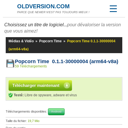
OLDVERSION.COM
PARCE QUE NEWER N'EST PAS TOUJOURS MIEUX !
Choisissez un titre de logiciel...
pour dévaloriser la version
que vous aimez!
Médias & Vidéo
»
Popcorn Time
»
Popcorn Time 0.1.1-30000004
(arm64-v8a)
Popcorn Time 0.1.1-30000004 (arm64-v8a)
59 Téléchargements
Télécharger maintenant
Testé:
Libre de spyware, adware et virus
Téléchargements disponibles:
Android
Taille du fichier:
19,7 Mio