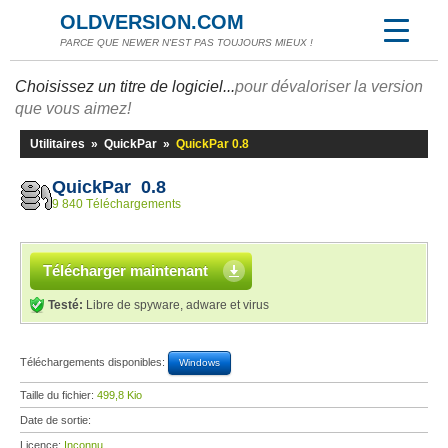
OLDVERSION.COM
PARCE QUE NEWER N'EST PAS TOUJOURS MIEUX !
Choisissez un titre de logiciel...
pour dévaloriser la version
que vous aimez!
Utilitaires
»
QuickPar
»
QuickPar 0.8
QuickPar 0.8
9 840 Téléchargements
Télécharger maintenant
Testé:
Libre de spyware, adware et virus
Téléchargements disponibles:
Windows
Taille du fichier:
499,8 Kio
Date de sortie:
Licence:
Inconnu