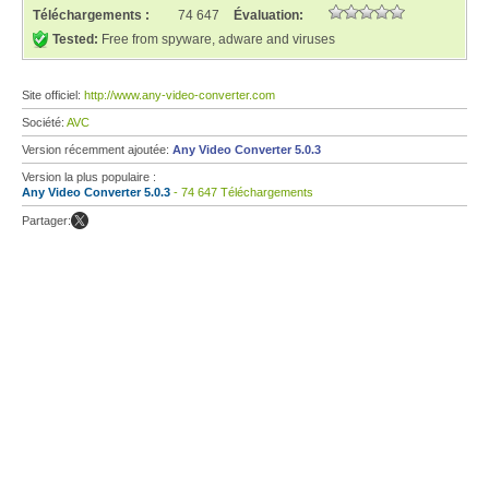
Téléchargements :
74 647
Évaluation:
Tested:
Free from spyware, adware and viruses
Site officiel:
http://www.any-video-converter.com
Société:
AVC
Version récemment ajoutée:
Any Video Converter 5.0.3
Version la plus populaire :
Any Video Converter 5.0.3
- 74 647 Téléchargements
Partager: