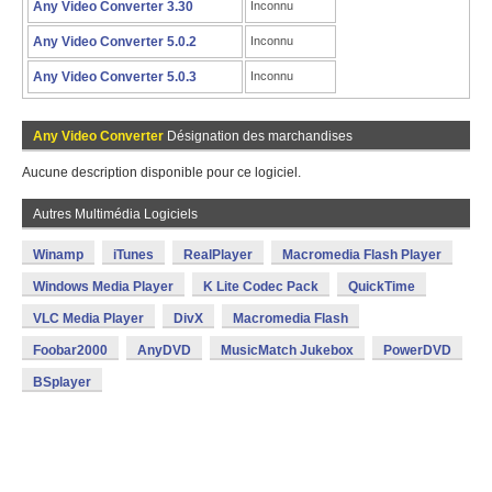
Any Video Converter 3.30
Inconnu
Any Video Converter 5.0.2
Inconnu
Any Video Converter 5.0.3
Inconnu
Any Video Converter
Désignation des marchandises
Aucune description disponible pour ce logiciel.
Autres Multimédia Logiciels
Winamp
iTunes
RealPlayer
Macromedia Flash Player
Windows Media Player
K Lite Codec Pack
QuickTime
VLC Media Player
DivX
Macromedia Flash
Foobar2000
AnyDVD
MusicMatch Jukebox
PowerDVD
BSplayer