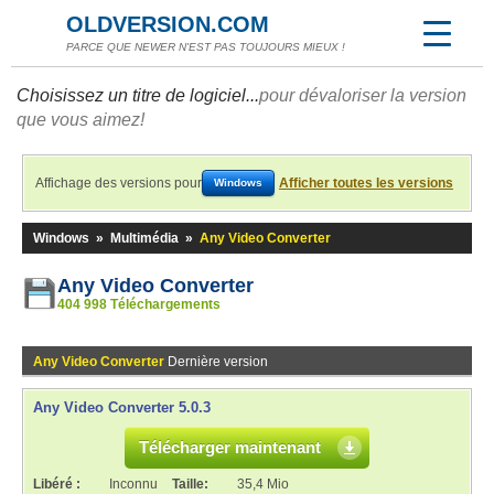
OLDVERSION.COM
PARCE QUE NEWER N'EST PAS TOUJOURS MIEUX !
Choisissez un titre de logiciel...
pour dévaloriser la version
que vous aimez!
Affichage des versions pour
Afficher toutes les versions
Windows
Windows
»
Multimédia
»
Any Video Converter
Any Video Converter
404 998 Téléchargements
Any Video Converter
Dernière version
Any Video Converter 5.0.3
Télécharger maintenant
Libéré :
Inconnu
Taille:
35,4 Mio