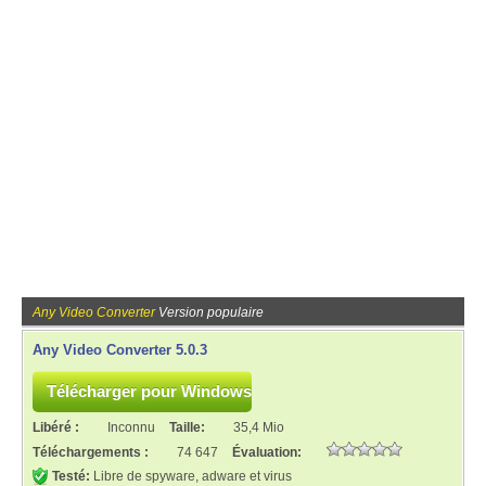
Any Video Converter
Version populaire
Any Video Converter 5.0.3
Libéré :
Inconnu
Taille:
35,4 Mio
Téléchargements :
74 647
Évaluation:
Testé:
Libre de spyware, adware et virus