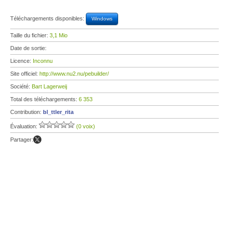
Téléchargements disponibles:
Windows
Taille du fichier:
3,1 Mio
Date de sortie:
Licence:
Inconnu
Site officiel:
http://www.nu2.nu/pebuilder/
Société:
Bart Lagerweij
Total des téléchargements:
6 353
Contribution:
bl_ttler_rita
Évaluation:
(0 voix)
Partager: