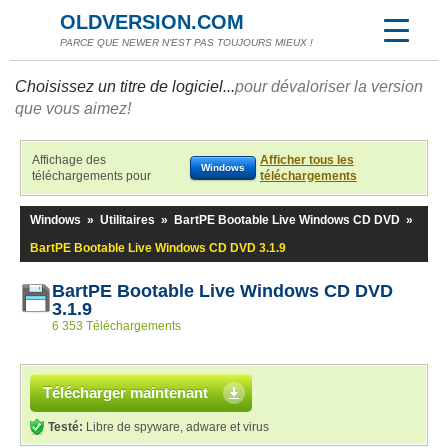
OLDVERSION.COM
PARCE QUE NEWER N'EST PAS TOUJOURS MIEUX !
Choisissez un titre de logiciel...
pour dévaloriser la version
que vous aimez!
Affichage des
Afficher tous les
Windows
téléchargements pour
téléchargements
Windows
»
Utilitaires
»
BartPE Bootable Live Windows CD DVD
»
BartPE Bootable Live Windows CD DVD 3.1.9
BartPE Bootable Live Windows CD DVD
3.1.9
6 353 Téléchargements
Télécharger maintenant
Testé:
Libre de spyware, adware et virus