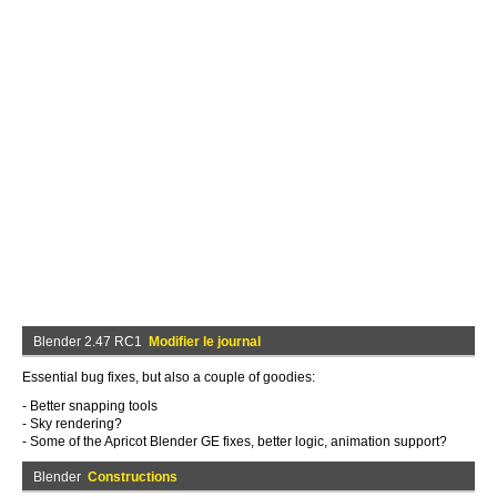
Blender 2.47 RC1
Modifier le journal
Essential bug fixes, but also a couple of goodies:
- Better snapping tools
- Sky rendering?
- Some of the Apricot Blender GE fixes, better logic, animation support?
Blender
Constructions