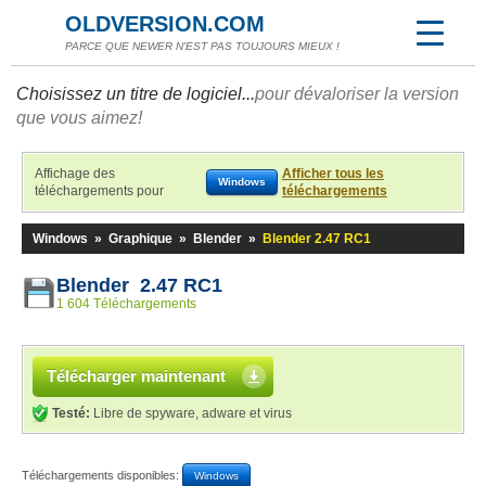
OLDVERSION.COM
PARCE QUE NEWER N'EST PAS TOUJOURS MIEUX !
Choisissez un titre de logiciel...
pour dévaloriser la version
que vous aimez!
Affichage des
Afficher tous les
Windows
téléchargements pour
téléchargements
Windows
»
Graphique
»
Blender
»
Blender 2.47 RC1
Blender 2.47 RC1
1 604 Téléchargements
Télécharger maintenant
Testé:
Libre de spyware, adware et virus
Téléchargements disponibles:
Windows