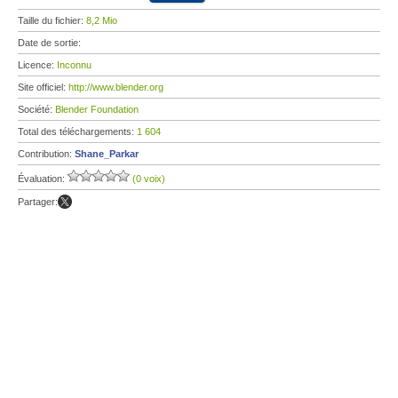
Taille du fichier:
8,2 Mio
Date de sortie:
Licence:
Inconnu
Site officiel:
http://www.blender.org
Société:
Blender Foundation
Total des téléchargements:
1 604
Contribution:
Shane_Parkar
Évaluation:
(0 voix)
Partager: