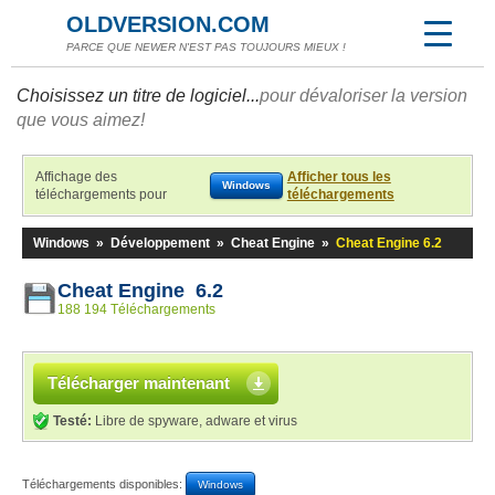
OLDVERSION.COM
PARCE QUE NEWER N'EST PAS TOUJOURS MIEUX !
Choisissez un titre de logiciel...
pour dévaloriser la version
que vous aimez!
Affichage des
Afficher tous les
Windows
téléchargements pour
téléchargements
Windows
»
Développement
»
Cheat Engine
»
Cheat Engine 6.2
Cheat Engine 6.2
188 194 Téléchargements
Télécharger maintenant
Testé:
Libre de spyware, adware et virus
Téléchargements disponibles:
Windows