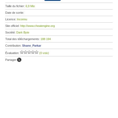
Taille du fichier:
6,9 Mio
Date de sortie:
Licence:
Inconnu
Site officiel:
http://www.cheatengine.org
Société:
Dark Byte
Total des téléchargements:
188 194
Contribution:
Shane_Parkar
Évaluation:
(0 voix)
Partager: