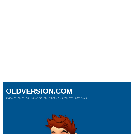
OLDVERSION.COM
PARCE QUE NEWER N'EST PAS TOUJOURS MIEUX !