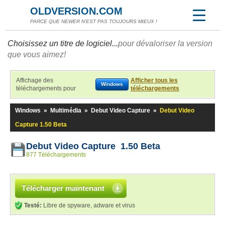
OLDVERSION.COM
PARCE QUE NEWER N'EST PAS TOUJOURS MIEUX !
Choisissez un titre de logiciel...
pour dévaloriser la version
que vous aimez!
Affichage des
Afficher tous les
Windows
téléchargements pour
téléchargements
Windows
»
Multimédia
»
Debut Video Capture
»
Debut Video
Capture 1.50 Beta
Debut Video Capture 1.50 Beta
877 Téléchargements
Télécharger maintenant
Testé:
Libre de spyware, adware et virus