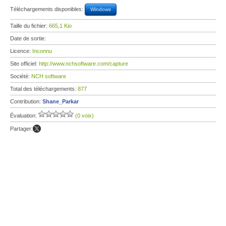
Téléchargements disponibles:
Windows
Taille du fichier:
665,1 Kio
Date de sortie:
Licence:
Inconnu
Site officiel:
http://www.nchsoftware.com/capture
Société:
NCH software
Total des téléchargements:
877
Contribution:
Shane_Parkar
Évaluation:
(0 voix)
Partager: