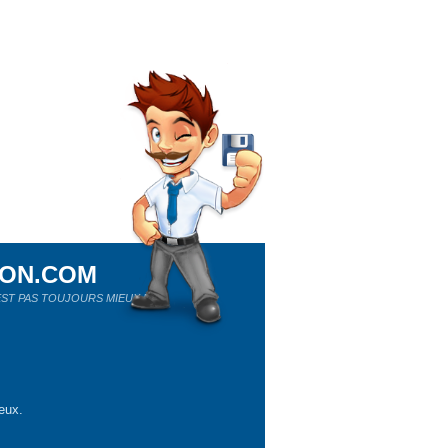
ION.COM
ST PAS TOUJOURS MIEUX !
eux.