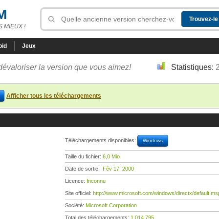
M
 MIEUX !
oid
Jeux
dévaloriser la version que vous aimez!
Statistiques:
Afficher tous les téléchargements
Téléchargements disponibles:
Windows
Taille du fichier:
6,0 Mio
Date de sortie:
Fév 17, 2000
Licence:
Inconnu
Site officiel:
http://www.microsoft.com/windows/directx/default.ms
Société:
Microsoft Corporation
Total des téléchargements:
1 014 795