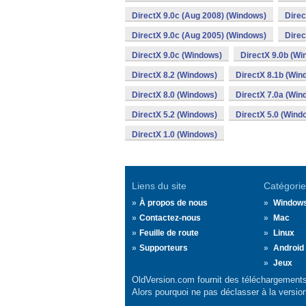
DirectX 9.0c (Aug 2008) (Windows)
Direc
DirectX 9.0c (Aug 2005) (Windows)
Direc
DirectX 9.0c (Windows)
DirectX 9.0b (Wi
DirectX 8.2 (Windows)
DirectX 8.1b (Win
DirectX 8.0 (Windows)
DirectX 7.0a (Win
DirectX 5.2 (Windows)
DirectX 5.0 (Wind
DirectX 1.0 (Windows)
Liens du site
Catégorie
À propos de nous
Window
Contactez-nous
Mac
Feuille de route
Linux
Supporteurs
Android
Jeux
OldVersion.com fournit des téléchargements 
Alors pourquoi ne pas déclasser à la versio