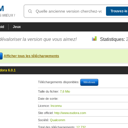
M
 MIEUX !
oid
Jeux
dévaloriser la version que vous aimez!
Statistiques:
Afficher tous les téléchargements
dora 6.0.1
Téléchargements disponibles:
Windows
Taille du fichier:
7,6 Mio
Date de sortie:
Licence:
Inconnu
Site officiel:
http://www.eudora.com
Société:
Qualcomm
Total des téléchargements:
12 732