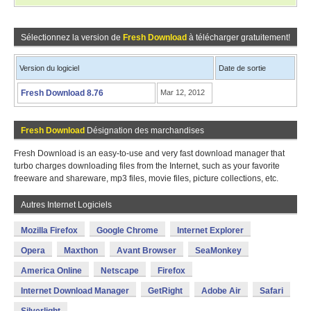
Sélectionnez la version de
Fresh Download
à télécharger gratuitement!
Version du logiciel
Date de sortie
Fresh Download 8.76
Mar 12, 2012
Fresh Download
Désignation des marchandises
Fresh Download is an easy-to-use and very fast download manager that
turbo charges downloading files from the Internet, such as your favorite
freeware and shareware, mp3 files, movie files, picture collections, etc.
Autres Internet Logiciels
Mozilla Firefox
Google Chrome
Internet Explorer
Opera
Maxthon
Avant Browser
SeaMonkey
America Online
Netscape
Firefox
Internet Download Manager
GetRight
Adobe Air
Safari