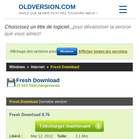
OLDVERSION.COM
PARCE QUE NEWER N'EST PAS TOUJOURS MIEUX !
Choisissez un titre de logiciel...
pour dévaloriser la version
que vous aimez!
Affichage des versions pour
Afficher toutes les versions
Windows
Windows
»
Internet
»
Fresh Download
Fresh Download
15 843 Téléchargements
Fresh Download
Dernière version
Fresh Download 8.76
Télécharger maintenant
Libéré :
Mar 12, 2012
Taille:
2,1 Mio