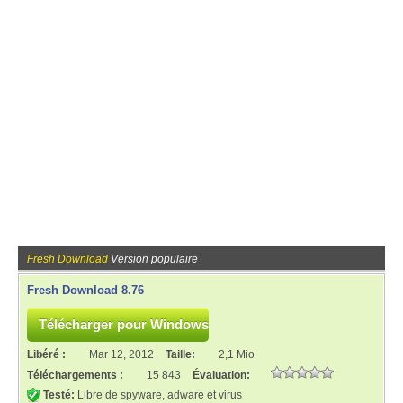
Fresh Download
Version populaire
Fresh Download 8.76
Libéré :
Mar 12, 2012
Taille:
2,1 Mio
Téléchargements :
15 843
Évaluation:
Testé:
Libre de spyware, adware et virus