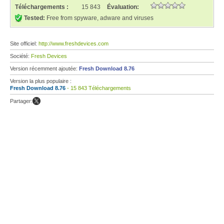
Téléchargements :
15 843
Évaluation:
Tested:
Free from spyware, adware and viruses
Site officiel:
http://www.freshdevices.com
Société:
Fresh Devices
Version récemment ajoutée:
Fresh Download 8.76
Version la plus populaire :
Fresh Download 8.76
- 15 843 Téléchargements
Partager: