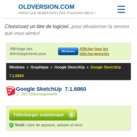
OLDVERSION.COM
PARCE QUE NEWER N'EST PAS TOUJOURS MIEUX !
Choisissez un titre de logiciel...
pour dévaloriser la version
que vous aimez!
Affichage des
Afficher tous les
Windows
téléchargements pour
téléchargements
Windows
»
Graphique
»
Google SketchUp
»
Google SketchUp
7.1.6860
Google SketchUp 7.1.6860
17 265 Téléchargements
Télécharger maintenant
Testé:
Libre de spyware, adware et virus