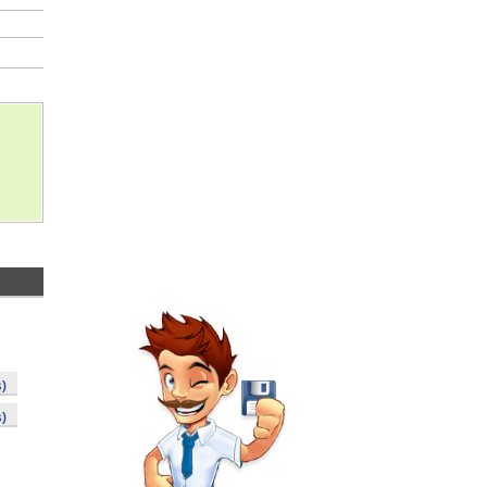
s)
s)