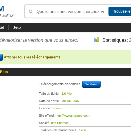
M
 MIEUX !
oid
Jeux
dévaloriser la version que vous aimez!
Statistiques:
Afficher tous les téléchargements
 Beta
Téléchargements disponibles:
Windows
Taille du fichier:
1,6 Mio
Date de sortie:
Mai 06, 2007
Licence:
Inconnu
Site officiel:
http://www.shemes.com
Société:
Ilan Shemes
Total des téléchargements:
7 286