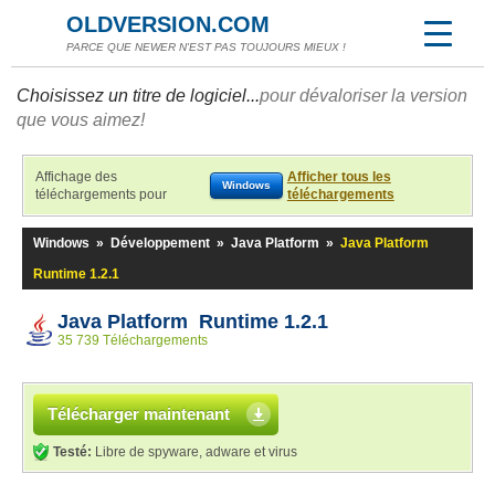
OLDVERSION.COM
PARCE QUE NEWER N'EST PAS TOUJOURS MIEUX !
Choisissez un titre de logiciel...
pour dévaloriser la version
que vous aimez!
Affichage des
Afficher tous les
Windows
téléchargements pour
téléchargements
Windows
»
Développement
»
Java Platform
»
Java Platform
Runtime 1.2.1
Java Platform Runtime 1.2.1
35 739 Téléchargements
Télécharger maintenant
Testé:
Libre de spyware, adware et virus