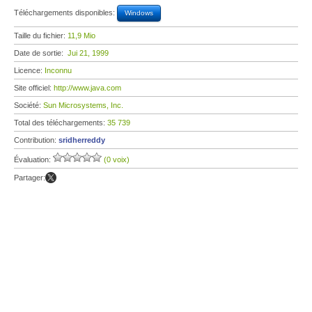
Téléchargements disponibles:
Windows
Taille du fichier:
11,9 Mio
Date de sortie:
Jui 21, 1999
Licence:
Inconnu
Site officiel:
http://www.java.com
Société:
Sun Microsystems, Inc.
Total des téléchargements:
35 739
Contribution:
sridherreddy
Évaluation:
(0 voix)
Partager: