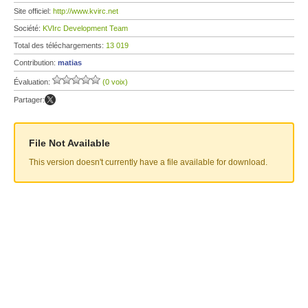
Site officiel:
http://www.kvirc.net
Société:
KVIrc Development Team
Total des téléchargements:
13 019
Contribution:
matias
Évaluation:
(0 voix)
Partager:
File Not Available
This version doesn't currently have a file available for download.