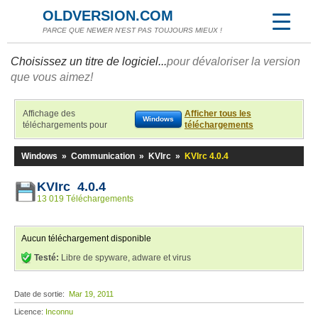
OLDVERSION.COM
PARCE QUE NEWER N'EST PAS TOUJOURS MIEUX !
Choisissez un titre de logiciel...
pour dévaloriser la version
que vous aimez!
Affichage des
Afficher tous les
Windows
téléchargements pour
téléchargements
Windows
»
Communication
»
KVIrc
»
KVIrc 4.0.4
KVIrc 4.0.4
13 019 Téléchargements
Aucun téléchargement disponible
Testé:
Libre de spyware, adware et virus
Date de sortie:
Mar 19, 2011
Licence:
Inconnu