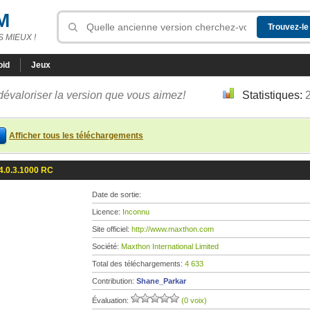
M
 MIEUX !
oid
Jeux
dévaloriser la version que vous aimez!
Statistiques:
Afficher tous les téléchargements
4.0.3.1000 RC
Date de sortie:
Licence:
Inconnu
Site officiel:
http://www.maxthon.com
Société:
Maxthon International Limited
Total des téléchargements:
4 633
Contribution:
Shane_Parkar
Évaluation:
(0 voix)