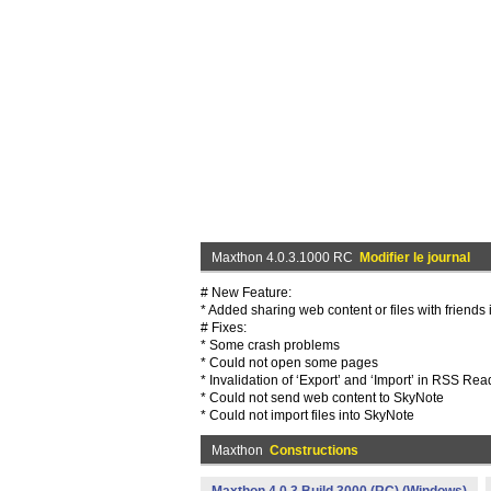
Maxthon 4.0.3.1000 RC
Modifier le journal
# New Feature:
* Added sharing web content or files with friends
# Fixes:
* Some crash problems
* Could not open some pages
* Invalidation of ‘Export’ and ‘Import’ in RSS Rea
* Could not send web content to SkyNote
* Could not import files into SkyNote
Maxthon
Constructions