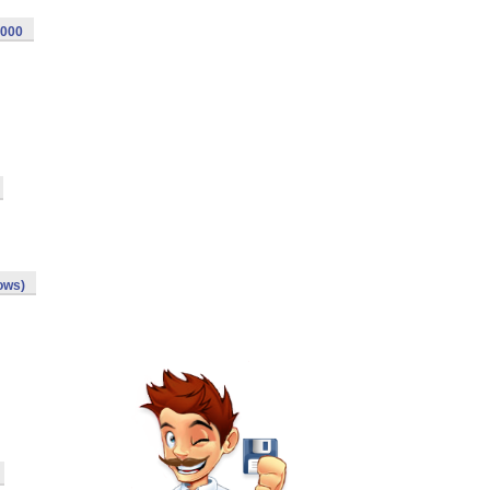
2000
ows)