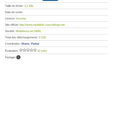
Taille du fichier:
2,1 Mio
Date de sortie:
Licence:
Inconnu
Site officiel:
http://www.mediainfo.sourceforge.net
Société:
MediaArea.net SARL
Total des téléchargements:
8 218
Contribution:
Shane_Parkar
Évaluation:
(0 voix)
Partager: