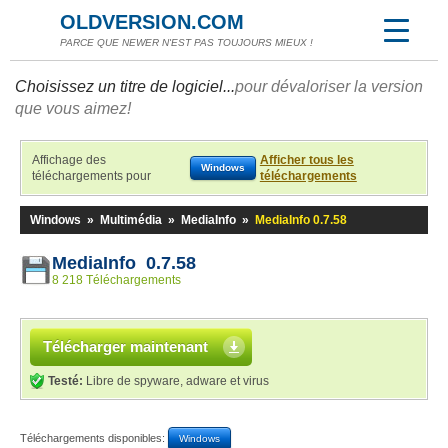
OLDVERSION.COM
PARCE QUE NEWER N'EST PAS TOUJOURS MIEUX !
Choisissez un titre de logiciel...
pour dévaloriser la version
que vous aimez!
Affichage des
Afficher tous les
Windows
téléchargements pour
téléchargements
Windows
»
Multimédia
»
MediaInfo
»
MediaInfo 0.7.58
MediaInfo 0.7.58
8 218 Téléchargements
Télécharger maintenant
Testé:
Libre de spyware, adware et virus
Téléchargements disponibles:
Windows