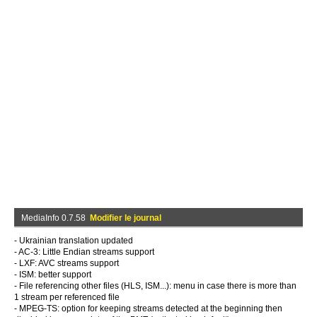
MediaInfo 0.7.58
Modifier le journal
- Ukrainian translation updated
- AC-3: Little Endian streams support
- LXF: AVC streams support
- ISM: better support
- File referencing other files (HLS, ISM...): menu in case there is more than
1 stream per referenced file
- MPEG-TS: option for keeping streams detected at the beginning then