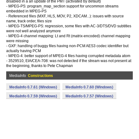
disabled in a an update of the PMT (activated by default)
- MPEG-PS: program_map_section support for uncommon streams
embedded in MPEG-PS
- Referenced files (MXF, HLS, MOV, P2, XDCAM...): issues with source
name, track order, files size
- MPEG-TS/MPEG-PS: regression, some files with AC-3/DTS/DVD subtitles
were not well analyzed anymore
- MPEG-4 channel mapping: Lt and Rt (matrix-encoded) channel mapping
were missing
- GXF: handling of buggy files having non-PCM AES3 codec identifier but
actually having PCM
- MPEG-4: better support of MPEG-4 files having corrupted metadata atom
- 3529510, EIA/CEA-708: was not detected if the stream was not present at
the beginning, thanks to Pete Chapman
MediaInfo
Constructions
MediaInfo 0.7.61 (Windows)
MediaInfo 0.7.60 (Windows)
MediaInfo 0.7.59 (Windows)
MediaInfo 0.7.57 (Windows)