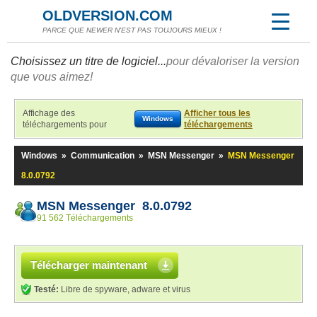
OLDVERSION.COM
PARCE QUE NEWER N'EST PAS TOUJOURS MIEUX !
Choisissez un titre de logiciel...
pour dévaloriser la version
que vous aimez!
Affichage des
Afficher tous les
Windows
téléchargements pour
téléchargements
Windows
»
Communication
»
MSN Messenger
»
MSN Messenger
8.0.0792
MSN Messenger 8.0.0792
91 562 Téléchargements
Télécharger maintenant
Testé:
Libre de spyware, adware et virus