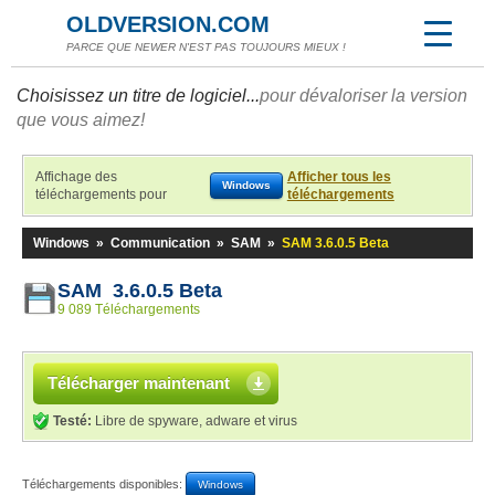
OLDVERSION.COM
PARCE QUE NEWER N'EST PAS TOUJOURS MIEUX !
Choisissez un titre de logiciel...
pour dévaloriser la version
que vous aimez!
Affichage des
Afficher tous les
Windows
téléchargements pour
téléchargements
Windows
»
Communication
»
SAM
»
SAM 3.6.0.5 Beta
SAM 3.6.0.5 Beta
9 089 Téléchargements
Télécharger maintenant
Testé:
Libre de spyware, adware et virus
Téléchargements disponibles:
Windows