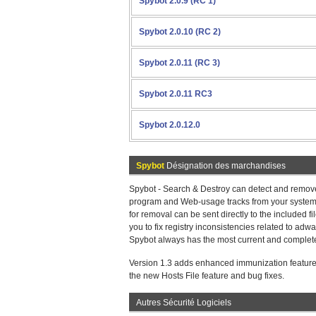
Spybot 2.0.9 (RC 1)
Spybot 2.0.10 (RC 2)
Spybot 2.0.11 (RC 3)
Spybot 2.0.11 RC3
Spybot 2.0.12.0
Spybot
Désignation des marchandises
Spybot - Search & Destroy can detect and remove
program and Web-usage tracks from your system, 
for removal can be sent directly to the included 
you to fix registry inconsistencies related to ad
Spybot always has the most current and complete 
Version 1.3 adds enhanced immunization features
the new Hosts File feature and bug fixes.
Autres Sécurité Logiciels