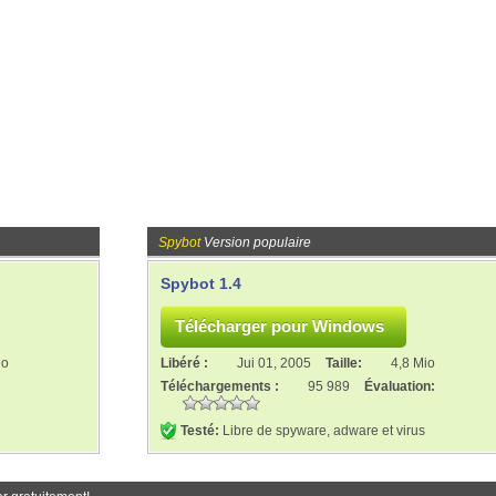
Spybot
Version populaire
Spybot 1.4
io
Libéré :
Jui 01, 2005
Taille:
4,8 Mio
Téléchargements :
95 989
Évaluation:
Testé:
Libre de spyware, adware et virus