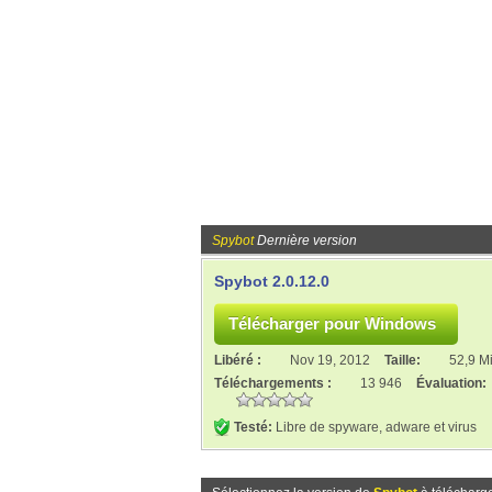
Spybot
Dernière version
Spybot 2.0.12.0
Libéré :
Nov 19, 2012
Taille:
52,9 M
Téléchargements :
13 946
Évaluation:
Testé:
Libre de spyware, adware et virus