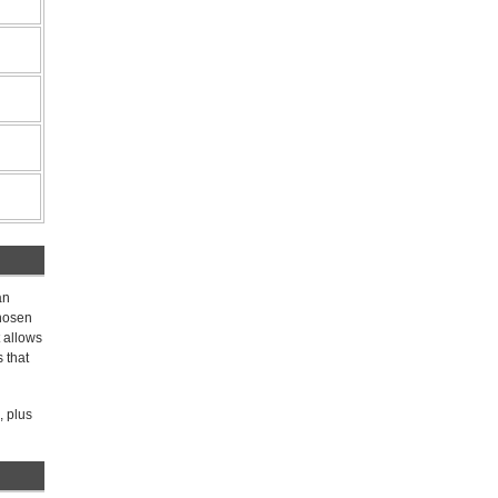
an
chosen
t allows
 that
, plus