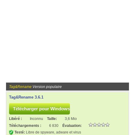
Tag&Rename
Version populaire
Tag&Rename 3.6.1
Libéré :
Inconnu
Taille:
3,6 Mio
Téléchargements :
6 830
Évaluation:
Testé:
Libre de spyware, adware et virus