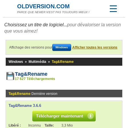
OLDVERSION.COM
PARCE QUE NEWER N'EST PAS TOUJOURS MIEUX !
Choisissez un titre de logiciel...
pour dévaloriser la version
que vous aimez!
Affichage des versions pour
Afficher toutes les versions
Windows
Windows
»
Multimédia
»
Tag&Rename
Tag&Rename
17 627 Téléchargements
Tag&Rename
Dernière version
Tag&Rename 3.6.6
Télécharger maintenant
Libéré :
Inconnu
Taille:
3,3 Mio