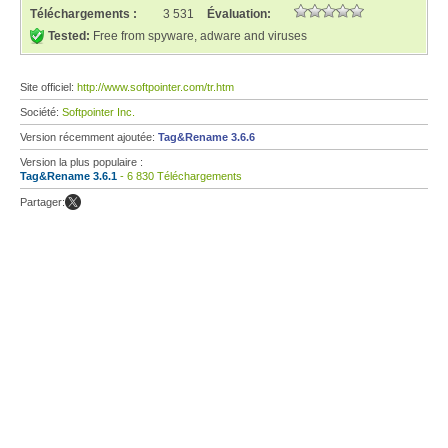
Téléchargements :
3 531
Évaluation:
Tested:
Free from spyware, adware and viruses
Site officiel:
http://www.softpointer.com/tr.htm
Société:
Softpointer Inc.
Version récemment ajoutée:
Tag&Rename 3.6.6
Version la plus populaire :
Tag&Rename 3.6.1
- 6 830 Téléchargements
Partager: