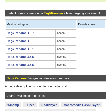
Sélectionnez la version de
Tag&Rename
à télécharger gratuitement!
Version du logiciel
Date de sortie
Tag&Rename 3.5.7
Inconnu
Tag&Rename 3.6
Inconnu
Tag&Rename 3.6.1
Inconnu
Tag&Rename 3.6.5
Inconnu
Tag&Rename 3.6.6
Inconnu
Tag&Rename
Désignation des marchandises
Aucune description disponible pour ce logiciel.
Autres Multimédia Logiciels
Winamp
iTunes
RealPlayer
Macromedia Flash Player