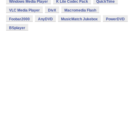
Windows Media Player
K Lite Codec Pack
QuickTime
VLC Media Player
DivX
Macromedia Flash
Foobar2000
AnyDVD
MusicMatch Jukebox
PowerDVD
BSplayer