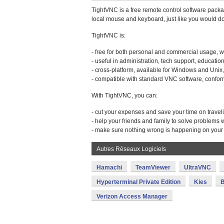
TightVNC is a free remote control software packa
local mouse and keyboard, just like you would do it
TightVNC is:
- free for both personal and commercial usage, wi
- useful in administration, tech support, educati
- cross-platform, available for Windows and Unix,
- compatible with standard VNC software, conform
With TightVNC, you can:
- cut your expenses and save your time on travel
- help your friends and family to solve problems 
- make sure nothing wrong is happening on you
Autres Réseaux Logiciels
Hamachi
TeamViewer
UltraVNC
Hyperterminal Private Edition
Kies
Verizon Access Manager