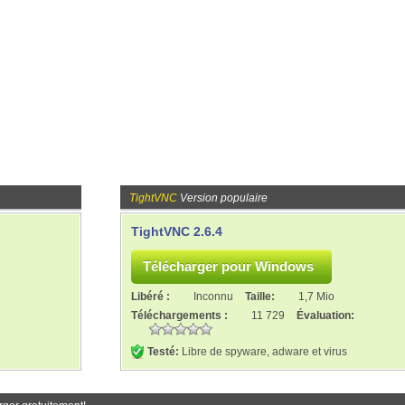
TightVNC
Version populaire
TightVNC 2.6.4
Libéré :
Inconnu
Taille:
1,7 Mio
Téléchargements :
11 729
Évaluation:
Testé:
Libre de spyware, adware et virus