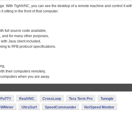
ge. With TightVNC, you can see the desktop of a remote machine and control it wit
 sitting in the front of that computer.
th full source code available,
on, and for many other purposes,
 with Java client included,
ing to RFB protocol specifications.
ing,
with their computers remotely,
r computers when you are away.
PuTTY
RealVNC
CrossLoop
Tera Term Pro
Tunngle
BWMeter
UltraSurf
SpeedCommander
NetSpeed Monitor