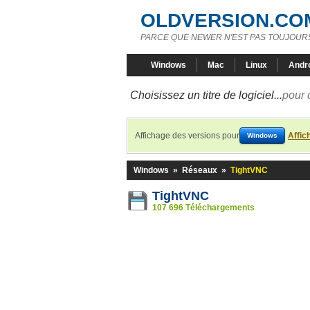
OLDVERSION.CO
PARCE QUE NEWER N'EST PAS TOUJOURS
Windows
Mac
Linux
Andr
Choisissez un titre de logiciel...
pour 
Affichage des versions pour
Affic
Windows
Windows
»
Réseaux
»
TightVNC
TightVNC
107 696 Téléchargements