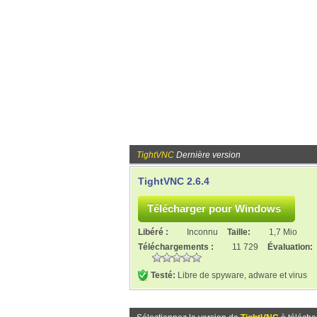
TightVNC
Dernière version
TightVNC 2.6.4
Libéré :
Inconnu
Taille:
1,7 Mio
Téléchargements :
11 729
Évaluation:
Testé:
Libre de spyware, adware et virus