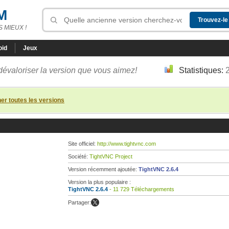
M
 MIEUX !
oid
Jeux
dévaloriser la version que vous aimez!
Statistiques:
her toutes les versions
Site officiel:
http://www.tightvnc.com
Société:
TightVNC Project
Version récemment ajoutée:
TightVNC 2.6.4
Version la plus populaire :
TightVNC 2.6.4
- 11 729 Téléchargements
Partager: