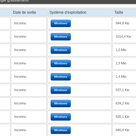
rger gratuitement!
Date de sortie
Système d'exploitation
Taille
Inconnu
944,8 Kio
Windows
Inconnu
1014,4 Kio
Windows
Inconnu
1,0 Mio
Windows
Inconnu
1,5 Mio
Windows
Inconnu
1,4 Mio
Windows
Inconnu
537,1 Kio
Windows
Inconnu
634,2 Kio
Windows
Inconnu
635,1 Kio
Windows
Inconnu
640,9 Kio
Windows