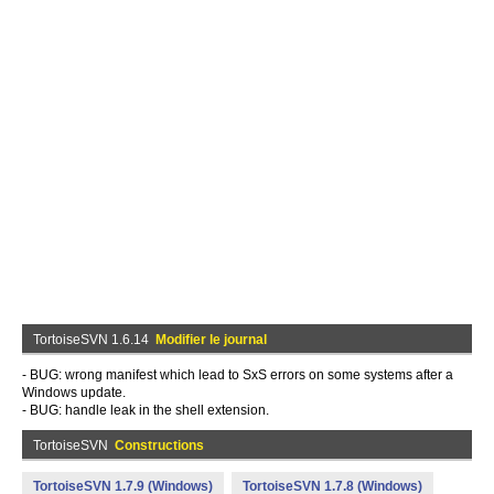
TortoiseSVN 1.6.14
Modifier le journal
- BUG: wrong manifest which lead to SxS errors on some systems after a
Windows update.
- BUG: handle leak in the shell extension.
TortoiseSVN
Constructions
TortoiseSVN 1.7.9 (Windows)
TortoiseSVN 1.7.8 (Windows)