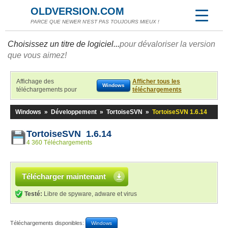
OLDVERSION.COM
PARCE QUE NEWER N'EST PAS TOUJOURS MIEUX !
Choisissez un titre de logiciel...
pour dévaloriser la version
que vous aimez!
Affichage des
Afficher tous les
Windows
téléchargements pour
téléchargements
Windows
»
Développement
»
TortoiseSVN
»
TortoiseSVN 1.6.14
TortoiseSVN 1.6.14
4 360 Téléchargements
Télécharger maintenant
Testé:
Libre de spyware, adware et virus
Téléchargements disponibles:
Windows