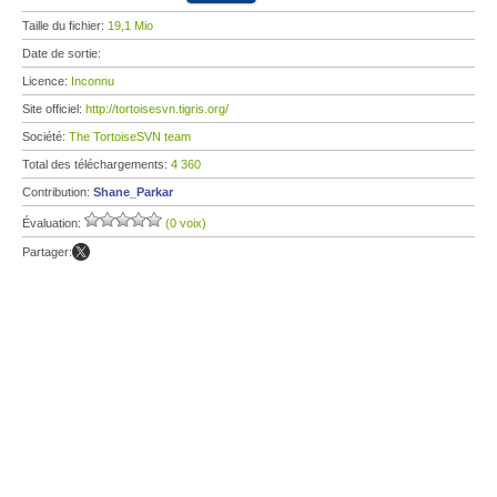
Taille du fichier:
19,1 Mio
Date de sortie:
Licence:
Inconnu
Site officiel:
http://tortoisesvn.tigris.org/
Société:
The TortoiseSVN team
Total des téléchargements:
4 360
Contribution:
Shane_Parkar
Évaluation:
(0 voix)
Partager: