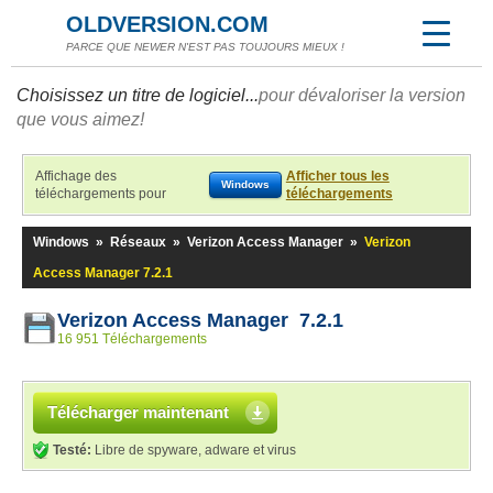
OLDVERSION.COM
PARCE QUE NEWER N'EST PAS TOUJOURS MIEUX !
Choisissez un titre de logiciel...
pour dévaloriser la version
que vous aimez!
Affichage des
Afficher tous les
Windows
téléchargements pour
téléchargements
Windows
»
Réseaux
»
Verizon Access Manager
»
Verizon
Access Manager 7.2.1
Verizon Access Manager 7.2.1
16 951 Téléchargements
Télécharger maintenant
Testé:
Libre de spyware, adware et virus