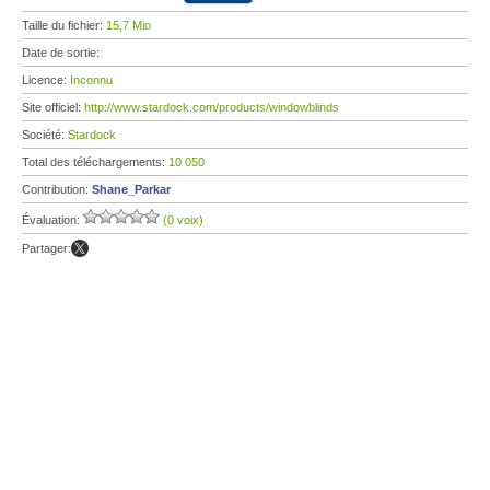
Taille du fichier:
15,7 Mio
Date de sortie:
Licence:
Inconnu
Site officiel:
http://www.stardock.com/products/windowblinds
Société:
Stardock
Total des téléchargements:
10 050
Contribution:
Shane_Parkar
Évaluation:
(0 voix)
Partager: