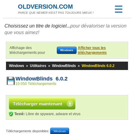
OLDVERSION.COM
PARCE QUE NEWER N'EST PAS TOUJOURS MIEUX !
Choisissez un titre de logiciel...
pour dévaloriser la version
que vous aimez!
Affichage des
Afficher tous les
Windows
téléchargements pour
téléchargements
Windows
»
Utilitaires
»
WindowBlinds
»
WindowBlinds 6.0.2
WindowBlinds 6.0.2
10 050 Téléchargements
Télécharger maintenant
Testé:
Libre de spyware, adware et virus
Téléchargements disponibles:
Windows