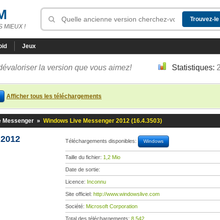
M
 MIEUX !
oid
Jeux
dévaloriser la version que vous aimez!
Statistiques:
Afficher tous les téléchargements
e Messenger
»
Windows Live Messenger 2012 (16.4.3503)
 2012
Téléchargements disponibles:
Windows
Taille du fichier:
1,2 Mio
Date de sortie:
Licence:
Inconnu
Site officiel:
http://www.windowslive.com
Société:
Microsoft Corporation
Total des téléchargements:
8 542