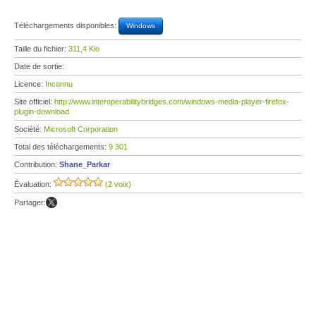
Téléchargements disponibles:
Windows
Taille du fichier:
311,4 Kio
Date de sortie:
Licence:
Inconnu
Site officiel:
http://www.interoperabilitybridges.com/windows-media-player-firefox-
plugin-download
Société:
Microsoft Corporation
Total des téléchargements:
9 301
Contribution:
Shane_Parkar
Évaluation:
(2 voix)
Partager: