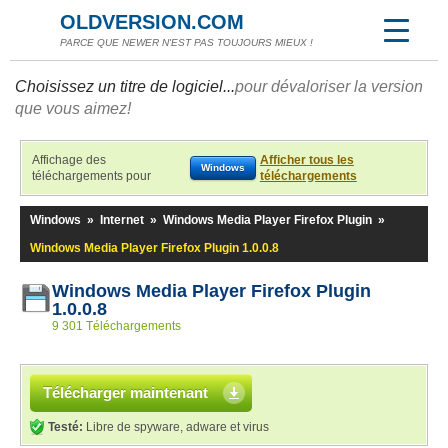
OLDVERSION.COM
PARCE QUE NEWER N'EST PAS TOUJOURS MIEUX !
Choisissez un titre de logiciel...
pour dévaloriser la version
que vous aimez!
Affichage des
Afficher tous les
Windows
téléchargements pour
téléchargements
Windows
»
Internet
»
Windows Media Player Firefox Plugin
»
Windows Media Player Firefox Plugin 1.0.0.8
Windows Media Player Firefox Plugin
1.0.0.8
9 301 Téléchargements
Télécharger maintenant
Testé:
Libre de spyware, adware et virus