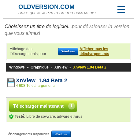
OLDVERSION.COM
PARCE QUE NEWER N'EST PAS TOUJOURS MIEUX !
Choisissez un titre de logiciel...
pour dévaloriser la version
que vous aimez!
Affichage des
Afficher tous les
Windows
téléchargements pour
téléchargements
Windows
»
Graphique
»
XnView
»
XnView 1.94 Beta 2
XnView 1.94 Beta 2
4 608 Téléchargements
Télécharger maintenant
Testé:
Libre de spyware, adware et virus
Téléchargements disponibles:
Windows