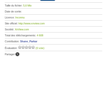
Taille du fichier:
5,6 Mio
Date de sortie:
Licence:
Inconnu
Site officiel:
http://www.xnview.com
Société:
XnView.com
Total des téléchargements:
4 608
Contribution:
Shane_Parkar
Évaluation:
(0 voix)
Partager: