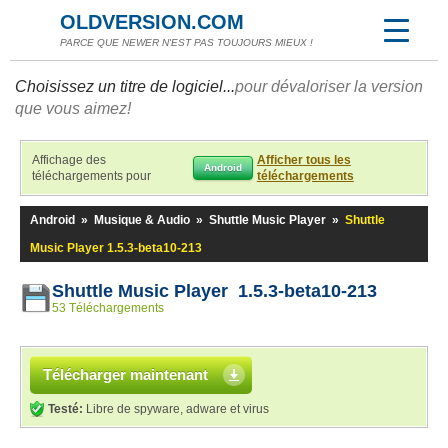
OLDVERSION.COM
PARCE QUE NEWER N'EST PAS TOUJOURS MIEUX !
Choisissez un titre de logiciel...
pour dévaloriser la version
que vous aimez!
Affichage des
Afficher tous les
Android
téléchargements pour
téléchargements
Android
»
Musique & Audio
»
Shuttle Music Player
»
Shuttle
Music Player 1.5.3-beta10-213
Shuttle Music Player 1.5.3-beta10-213
53 Téléchargements
Télécharger maintenant
Testé:
Libre de spyware, adware et virus