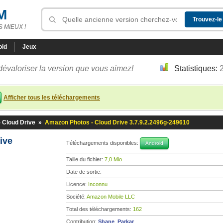
M
 MIEUX !
oid
Jeux
dévaloriser la version que vous aimez!
Statistiques:
Afficher tous les téléchargements
 Cloud Drive
»
Amazon Photos - Cloud Drive 3.7.9.2.2496g-249610
rive
Téléchargements disponibles:
Android
Taille du fichier:
7,0 Mio
Date de sortie:
Licence:
Inconnu
Société:
Amazon Mobile LLC
Total des téléchargements:
162
Contribution:
Shane_Parkar