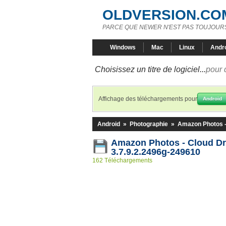
OLDVERSION.CO
PARCE QUE NEWER N'EST PAS TOUJOURS
Windows
Mac
Linux
Andr
Choisissez un titre de logiciel...
pour 
Affichage des téléchargements pour
Android
Android
»
Photographie
»
Amazon Photos -
Amazon Photos - Cloud D
3.7.9.2.2496g-249610
162 Téléchargements