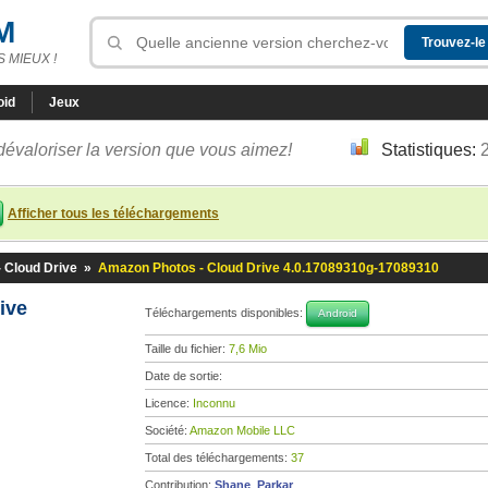
M
 MIEUX !
oid
Jeux
dévaloriser la version que vous aimez!
Statistiques:
Afficher tous les téléchargements
 Cloud Drive
»
Amazon Photos - Cloud Drive 4.0.17089310g-17089310
rive
Téléchargements disponibles:
Android
Taille du fichier:
7,6 Mio
Date de sortie:
Licence:
Inconnu
Société:
Amazon Mobile LLC
Total des téléchargements:
37
Contribution:
Shane_Parkar