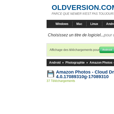
OLDVERSION.CO
PARCE QUE NEWER N'EST PAS TOUJOURS
Windows
Mac
Linux
Andr
Choisissez un titre de logiciel...
pour 
Affichage des téléchargements pour
Android
Android
»
Photographie
»
Amazon Photos -
Amazon Photos - Cloud D
4.0.17089310g-17089310
37 Téléchargements