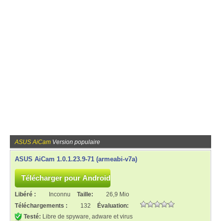
ASUS AiCam
Version populaire
ASUS AiCam 1.0.1.23.9-71 (armeabi-v7a)
Libéré :
Inconnu
Taille:
26,9 Mio
Téléchargements :
132
Évaluation:
Testé:
Libre de spyware, adware et virus