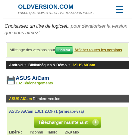
OLDVERSION.COM
PARCE QUE NEWER N'EST PAS TOUJOURS MIEUX !
Choisissez un titre de logiciel...
pour dévaloriser la version
que vous aimez!
Affichage des versions pour
Afficher toutes les versions
Android
Android
»
Bibliothèques & Démo
»
ASUS AiCam
ASUS AiCam
132 Téléchargements
ASUS AiCam
Dernière version
ASUS AiCam 1.0.1.23.9-71 (armeabi-v7a)
Télécharger maintenant
Libéré :
Inconnu
Taille:
26,9 Mio