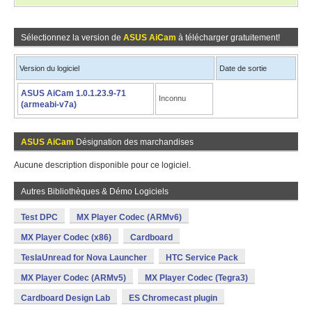
Sélectionnez la version de
ASUS AiCam
à télécharger gratuitement!
Version du logiciel
Date de sortie
ASUS AiCam 1.0.1.23.9-71
Inconnu
(armeabi-v7a)
ASUS AiCam
Désignation des marchandises
Aucune description disponible pour ce logiciel.
Autres Bibliothèques & Démo Logiciels
Test DPC
MX Player Codec (ARMv6)
MX Player Codec (x86)
Cardboard
TeslaUnread for Nova Launcher
HTC Service Pack
MX Player Codec (ARMv5)
MX Player Codec (Tegra3)
Cardboard Design Lab
ES Chromecast plugin