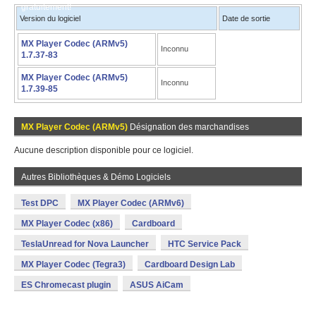
gratuitement!
Version du logiciel
Date de sortie
MX Player Codec (ARMv5)
Inconnu
1.7.37-83
MX Player Codec (ARMv5)
Inconnu
1.7.39-85
MX Player Codec (ARMv5)
Désignation des marchandises
Aucune description disponible pour ce logiciel.
Autres Bibliothèques & Démo Logiciels
Test DPC
MX Player Codec (ARMv6)
MX Player Codec (x86)
Cardboard
TeslaUnread for Nova Launcher
HTC Service Pack
MX Player Codec (Tegra3)
Cardboard Design Lab
ES Chromecast plugin
ASUS AiCam