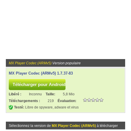
MX Player Codec (ARMv5)
Version populaire
MX Player Codec (ARMv5) 1.7.37-83
Libéré :
Inconnu
Taille:
5,8 Mio
Téléchargements :
219
Évaluation:
Testé:
Libre de spyware, adware et virus
Sélectionnez la version de
MX Player Codec (ARMv5)
à télécharger