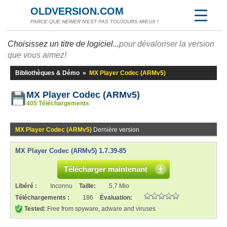
OLDVERSION.COM
PARCE QUE NEWER N'EST PAS TOUJOURS MIEUX !
Choisissez un titre de logiciel...
pour dévaloriser la version
que vous aimez!
Bibliothèques & Démo
»
MX Player Codec (ARMv5)
MX Player Codec (ARMv5)
405 Téléchargements
MX Player Codec (ARMv5)
Dernière version
MX Player Codec (ARMv5) 1.7.39-85
Télécharger maintenant
Libéré :
Inconnu
Taille:
5,7 Mio
Téléchargements :
186
Évaluation:
Tested:
Free from spyware, adware and viruses