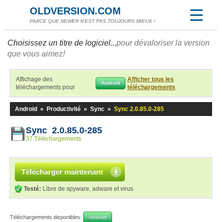
OLDVERSION.COM
PARCE QUE NEWER N'EST PAS TOUJOURS MIEUX !
Choisissez un titre de logiciel...
pour dévaloriser la version
que vous aimez!
Affichage des
Afficher tous les
Android
téléchargements pour
téléchargements
Android
»
Productivité
»
Sync
»
Sync 2.0.85.0-285
Sync 2.0.85.0-285
37 Téléchargements
Télécharger maintenant
Testé:
Libre de spyware, adware et virus
Téléchargements disponibles:
Android