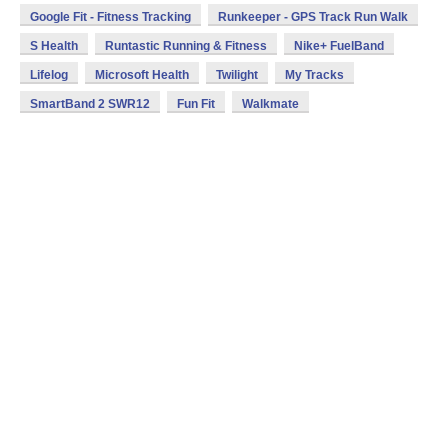
Google Fit - Fitness Tracking
Runkeeper - GPS Track Run Walk
S Health
Runtastic Running & Fitness
Nike+ FuelBand
Lifelog
Microsoft Health
Twilight
My Tracks
SmartBand 2 SWR12
Fun Fit
Walkmate