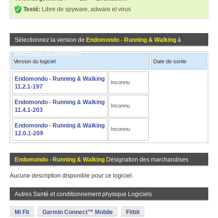
Testé:
Libre de spyware, adware et virus
Sélectionnez la version de
Endomondo - Running & Walking
à
télécharger gratuitement!
Version du logiciel
Date de sortie
Endomondo - Running & Walking
Inconnu
11.2.1-197
Endomondo - Running & Walking
Inconnu
11.4.1-203
Endomondo - Running & Walking
Inconnu
12.0.1-209
Endomondo - Running & Walking
Désignation des marchandises
Aucune description disponible pour ce logiciel.
Autres Santé et conditionnement physique Logiciels
Mi Fit
Garmin Connect™ Mobile
Fitbit