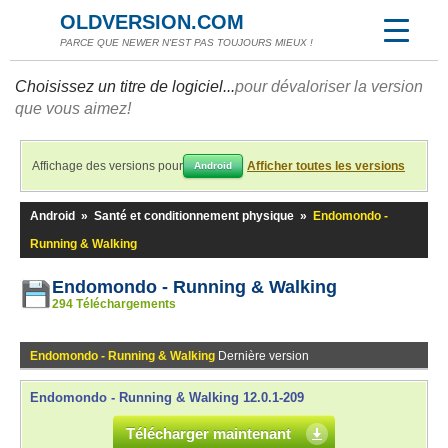
OLDVERSION.COM
PARCE QUE NEWER N'EST PAS TOUJOURS MIEUX !
Choisissez un titre de logiciel...
pour dévaloriser la version
que vous aimez!
Affichage des versions pour
Afficher toutes les versions
Android
Android
»
Santé et conditionnement physique
»
Endomondo -
Running & Walking
Endomondo - Running & Walking
294 Téléchargements
Endomondo - Running & Walking
Dernière version
Endomondo - Running & Walking 12.0.1-209
Télécharger maintenant