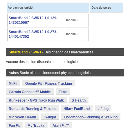
gratuitement!
Version du logiciel
Date de sortie
SmartBand 2 SWR12 1.0.129-
Inconnu
1430310067
SmartBand 2 SWR12 1.0.273-
Inconnu
1440147352
SmartBand 2 SWR12
Désignation des marchandises
Aucune description disponible pour ce logiciel.
Autres Santé et conditionnement physique Logiciels
Mi Fit
Google Fit - Fitness Tracking
Garmin Connect™ Mobile
Fitbit
Runkeeper - GPS Track Run Walk
S Health
Runtastic Running & Fitness
Nike+ FuelBand
Lifelog
Microsoft Health
Twilight
Endomondo - Running & Walking
Fun Fit
My Tracks
Atari Fit™