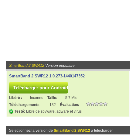
SmartBand 2 SWR12
Version populaire
SmartBand 2 SWR12 1.0.273-1440147352
Libéré :
Inconnu
Taille:
5,7 Mio
Téléchargements :
132
Évaluation:
Testé:
Libre de spyware, adware et virus
Sélectionnez la version de
SmartBand 2 SWR12
à télécharger