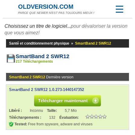
OLDVERSION.COM
PARCE QUE NEWER N'EST PAS TOUJOURS MIEUX !
Choisissez un titre de logiciel...
pour dévaloriser la version
que vous aimez!
Santé et conditionnement physique
»
SmartBand 2 SWR12
SmartBand 2 SWR12
217 Téléchargements
SmartBand 2 SWR12
Dernière version
SmartBand 2 SWR12 1.0.273-1440147352
Télécharger maintenant
Libéré :
Inconnu
Taille:
5,7 Mio
Téléchargements :
132
Évaluation:
Tested:
Free from spyware, adware and viruses