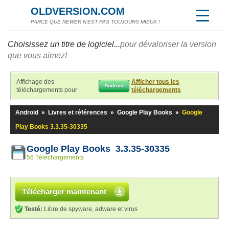
OLDVERSION.COM
PARCE QUE NEWER N'EST PAS TOUJOURS MIEUX !
Choisissez un titre de logiciel...
pour dévaloriser la version
que vous aimez!
Affichage des
Afficher tous les
Android
téléchargements pour
téléchargements
Android
»
Livres et références
»
Google Play Books
»
Google
Play Books 3.3.35-30335
Google Play Books 3.3.35-30335
56 Téléchargements
Télécharger maintenant
Testé:
Libre de spyware, adware et virus