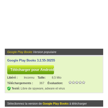
Google Play Books
Version populaire
Google Play Books 3.2.55-30255
Libéré :
Inconnu
Taille:
8,5 Mio
Téléchargements :
367
Évaluation:
Testé:
Libre de spyware, adware et virus
Sélectionnez la version de
Google Play Books
à télécharger