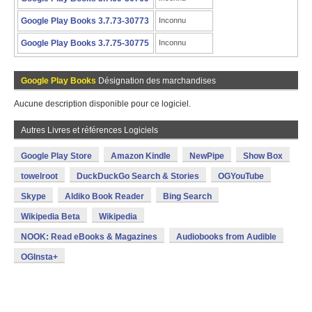
Google Play Books 3.7.73-30773
Inconnu
Google Play Books 3.7.75-30775
Inconnu
Google Play Books
Désignation des marchandises
Aucune description disponible pour ce logiciel.
Autres Livres et références Logiciels
Google Play Store
Amazon Kindle
NewPipe
Show Box
towelroot
DuckDuckGo Search & Stories
OGYouTube
Skype
Aldiko Book Reader
Bing Search
Wikipedia Beta
Wikipedia
NOOK: Read eBooks & Magazines
Audiobooks from Audible
OGInsta+