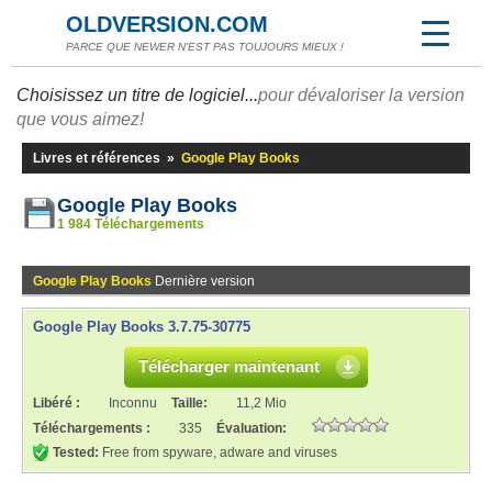
OLDVERSION.COM
PARCE QUE NEWER N'EST PAS TOUJOURS MIEUX !
Choisissez un titre de logiciel...
pour dévaloriser la version
que vous aimez!
Livres et références
»
Google Play Books
Google Play Books
1 984 Téléchargements
Google Play Books
Dernière version
Google Play Books 3.7.75-30775
Télécharger maintenant
Libéré :
Inconnu
Taille:
11,2 Mio
Téléchargements :
335
Évaluation:
Tested:
Free from spyware, adware and viruses