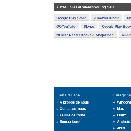
Autres Livres et références Logiciels
Google Play Store
Amazon Kindle
N
OGYouTube
Skype
Google Play Boo
NOOK: Read eBooks & Magazines
Audio
Liens du site
Catégorie
À propos de nous
Window
Contactez-nous
Mac
Feuille de route
Linux
Supporteurs
Android
Jeux