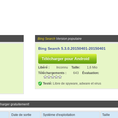
Bing Search
Version populaire
Bing Search 5.3.0.20150401-20150401
Libéré :
Inconnu
Taille:
1,6 Mio
Téléchargements :
643
Évaluation:
Testé:
Libre de spyware, adware et virus
charger gratuitement!
Date de sortie
Système d'exploitation
Taille