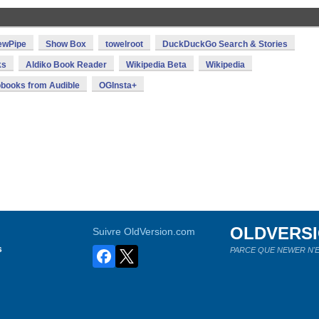
ewPipe
Show Box
towelroot
DuckDuckGo Search & Stories
ks
Aldiko Book Reader
Wikipedia Beta
Wikipedia
books from Audible
OGInsta+
OLDVERS
Suivre OldVersion.com
s
PARCE QUE NEWER N'E