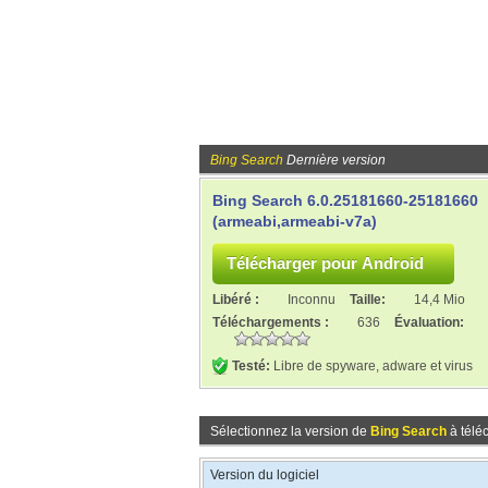
Bing Search
Dernière version
Bing Search 6.0.25181660-25181660
(armeabi,armeabi-v7a)
Libéré :
Inconnu
Taille:
14,4 Mio
Téléchargements :
636
Évaluation:
Testé:
Libre de spyware, adware et virus
Sélectionnez la version de
Bing Search
à télé
Version du logiciel