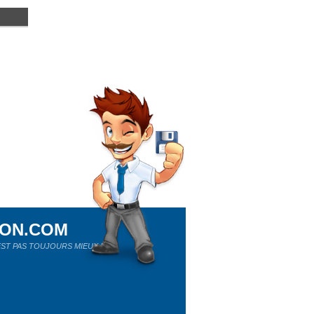
ION.COM
ST PAS TOUJOURS MIEUX !