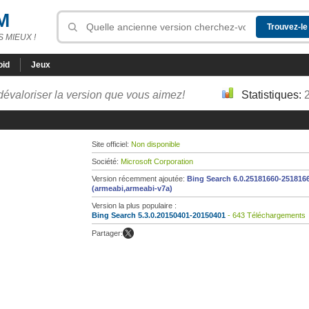
M
 MIEUX !
oid
Jeux
dévaloriser la version que vous aimez!
Statistiques:
Site officiel:
Non disponible
Société:
Microsoft Corporation
Version récemment ajoutée:
Bing Search 6.0.25181660-251816
(armeabi,armeabi-v7a)
Version la plus populaire :
Bing Search 5.3.0.20150401-20150401
- 643 Téléchargements
Partager: