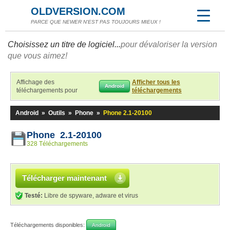
OLDVERSION.COM
PARCE QUE NEWER N'EST PAS TOUJOURS MIEUX !
Choisissez un titre de logiciel...
pour dévaloriser la version
que vous aimez!
Affichage des
Afficher tous les
Android
téléchargements pour
téléchargements
Android
»
Outils
»
Phone
»
Phone 2.1-20100
Phone 2.1-20100
328 Téléchargements
Télécharger maintenant
Testé:
Libre de spyware, adware et virus
Téléchargements disponibles:
Android