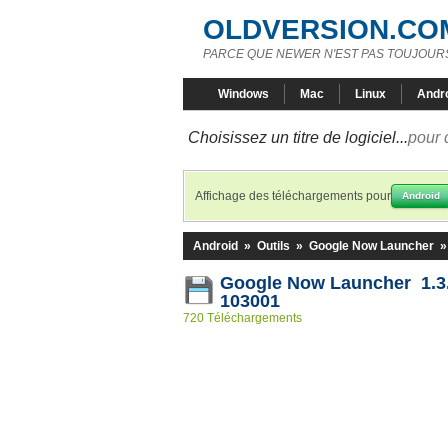
OLDVERSION.CO
PARCE QUE NEWER N'EST PAS TOUJOURS
Windows
Mac
Linux
Andr
Choisissez un titre de logiciel...
pour 
Affichage des téléchargements pour
Android
Android
»
Outils
»
Google Now Launcher
Google Now Launcher 1.3.
103001
720 Téléchargements