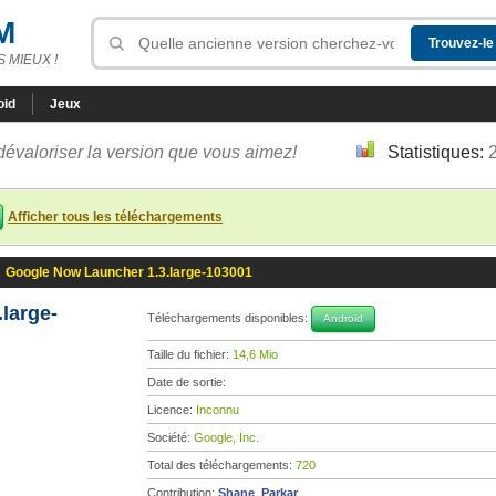
M
 MIEUX !
oid
Jeux
dévaloriser la version que vous aimez!
Statistiques:
Afficher tous les téléchargements
»
Google Now Launcher 1.3.large-103001
large-
Téléchargements disponibles:
Android
Taille du fichier:
14,6 Mio
Date de sortie:
Licence:
Inconnu
Société:
Google, Inc.
Total des téléchargements:
720
Contribution:
Shane_Parkar