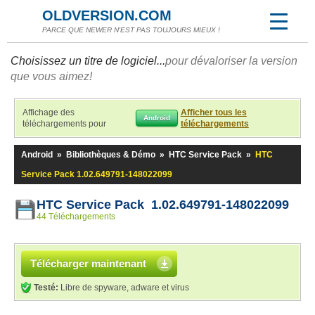
OLDVERSION.COM
PARCE QUE NEWER N'EST PAS TOUJOURS MIEUX !
Choisissez un titre de logiciel...
pour dévaloriser la version
que vous aimez!
Affichage des
Afficher tous les
Android
téléchargements pour
téléchargements
Android
»
Bibliothèques & Démo
»
HTC Service Pack
»
HTC
Service Pack 1.02.649791-148022099
HTC Service Pack 1.02.649791-148022099
44 Téléchargements
Télécharger maintenant
Testé:
Libre de spyware, adware et virus