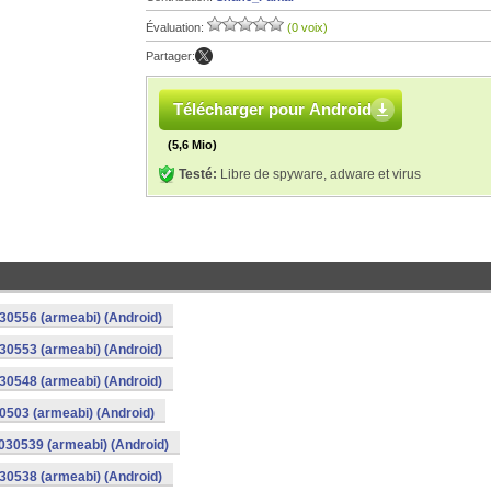
Évaluation:
(0 voix)
Partager:
Télécharger pour Android
(5,6 Mio)
Testé:
Libre de spyware, adware et virus
30556 (armeabi) (Android)
30553 (armeabi) (Android)
30548 (armeabi) (Android)
0503 (armeabi) (Android)
4030539 (armeabi) (Android)
30538 (armeabi) (Android)