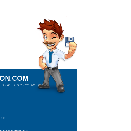
ION.COM
ST PAS TOUJOURS MIEUX !
eux.