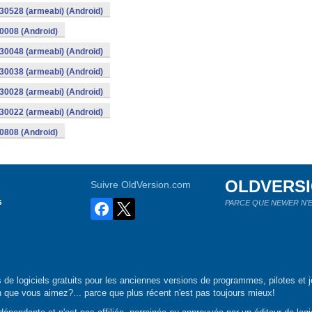
30528 (armeabi) (Android)
0008 (Android)
30048 (armeabi) (Android)
30038 (armeabi) (Android)
30028 (armeabi) (Android)
30022 (armeabi) (Android)
0808 (Android)
OLDVERS
Suivre OldVersion.com
s
PARCE QUE NEWER N'E
de logiciels gratuits pour les anciennes versions de programmes, pilotes et j
n que vous aimez?... parce que plus récent n'est pas toujours mieux!