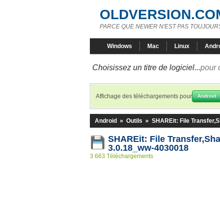
OLDVERSION.CO
PARCE QUE NEWER N'EST PAS TOUJOURS
Windows
Mac
Linux
Andr
Choisissez un titre de logiciel...
pour 
Affichage des téléchargements pour
Android
Android
»
Outils
»
SHAREit: File Transfer,
SHAREit: File Transfer,Sh
3.0.18_ww-4030018
3 663 Téléchargements