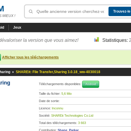
M
 MIEUX !
oid
Jeux
dévaloriser la version que vous aimez!
Statistiques:
Afficher tous les téléchargements
Sharing
»
SHAREit: File Transfer,Sharing 3.0.18_ww-4030018
aring
Téléchargements disponibles:
Android
Taille du fichier:
5,6 Mio
Date de sortie:
Licence:
Inconnu
Société:
SHAREit Technologies Co.Ltd
Total des téléchargements:
3 663
Contribution:
Shane_Parkar