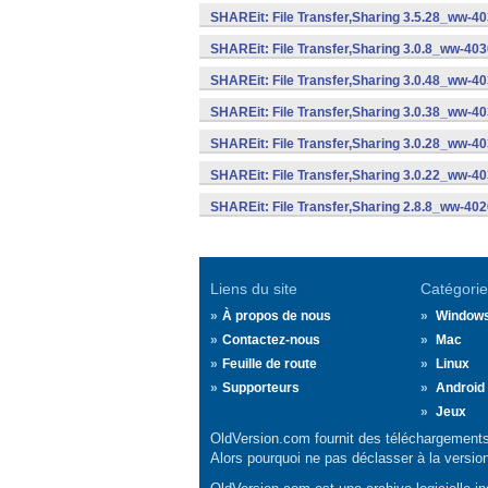
SHAREit: File Transfer,Sharing 3.5.28_ww-40
SHAREit: File Transfer,Sharing 3.0.8_ww-403
SHAREit: File Transfer,Sharing 3.0.48_ww-40
SHAREit: File Transfer,Sharing 3.0.38_ww-40
SHAREit: File Transfer,Sharing 3.0.28_ww-40
SHAREit: File Transfer,Sharing 3.0.22_ww-40
SHAREit: File Transfer,Sharing 2.8.8_ww-402
Liens du site
Catégorie
À propos de nous
Window
Contactez-nous
Mac
Feuille de route
Linux
Supporteurs
Android
Jeux
OldVersion.com fournit des téléchargements 
Alors pourquoi ne pas déclasser à la versio