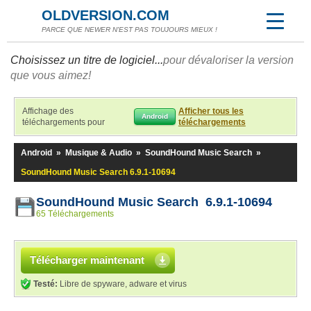
OLDVERSION.COM
PARCE QUE NEWER N'EST PAS TOUJOURS MIEUX !
Choisissez un titre de logiciel...
pour dévaloriser la version
que vous aimez!
Affichage des
Afficher tous les
Android
téléchargements pour
téléchargements
Android
»
Musique & Audio
»
SoundHound Music Search
»
SoundHound Music Search 6.9.1-10694
SoundHound Music Search 6.9.1-10694
65 Téléchargements
Télécharger maintenant
Testé:
Libre de spyware, adware et virus