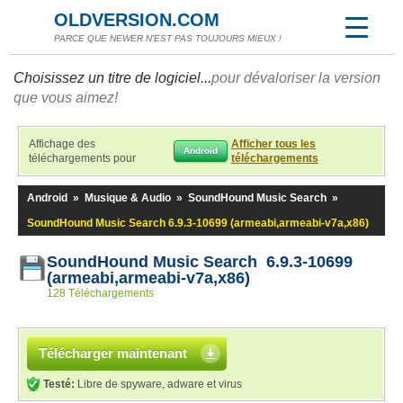
OLDVERSION.COM
PARCE QUE NEWER N'EST PAS TOUJOURS MIEUX !
Choisissez un titre de logiciel...
pour dévaloriser la version
que vous aimez!
Affichage des
Afficher tous les
Android
téléchargements pour
téléchargements
Android
»
Musique & Audio
»
SoundHound Music Search
»
SoundHound Music Search 6.9.3-10699 (armeabi,armeabi-v7a,x86)
SoundHound Music Search 6.9.3-10699
(armeabi,armeabi-v7a,x86)
128 Téléchargements
Télécharger maintenant
Testé:
Libre de spyware, adware et virus